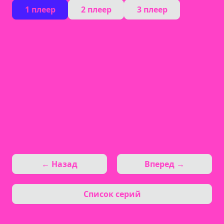
1 плеер
2 плеер
3 плеер
← Назад
Вперед →
Список серий