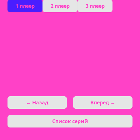
1 плеер
2 плеер
3 плеер
← Назад
Вперед →
Список серий