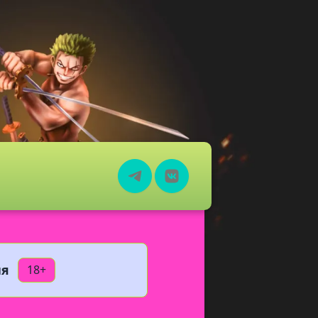
ия
18+