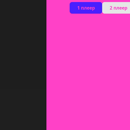
1 плеер
2 плеер